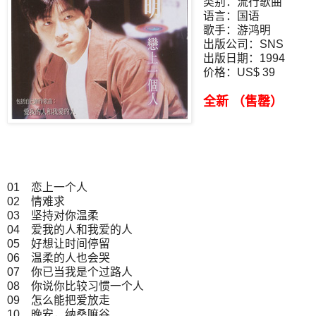
类别：流行歌曲
语言：国语
歌手：游鸿明
出版公司：SNS
出版日期：1994
价格：US$ 39
全新 （售罄）
01 恋上一个人
02 情难求
03 坚持对你温柔
04 爱我的人和我爱的人
05 好想让时间停留
06 温柔的人也会哭
07 你已当我是个过路人
08 你说你比较习惯一个人
09 怎么能把爱放走
10 晚安，纳桑嘛谷