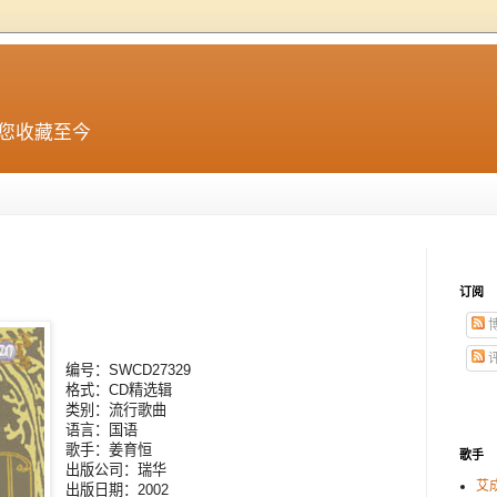
您收藏至今
订阅
编号：SWCD27329
格式：CD精选辑
类别：流行歌曲
语言：国语
歌手：姜育恒
歌手
出版公司：瑞华
艾
出版日期：2002