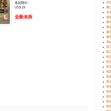
白
本站特价：
US$ 29
鲍
本多
全新未拆
蔡
蔡
蔡
蔡
蔡
草
陈
陈
陈
陈
陈
陈
陈
陈
陈
陈
陈
陈
陈