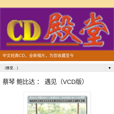
中文经典CD，全新唱片，为您收藏至今
▼
蔡琴 鲍比达 ： 遇见（VCD版）