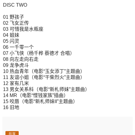
DISC TWO
01 野孩子
02 飞女正传
03 可惜我是水瓶座
04 姐妹
05 闪灵
06 一千零一个
07 小飞侠（杨千桦 蔡德才 合唱）
08 向左走向右走
09 龙争虎斗
10 热血青年（电影“玉女添丁”主题曲）
11 友谊小姐（电影“干柴烈火”主题曲）
12 家有几米
13 男女关系科（电影“新札师妹”主题曲）
14 MR（电影“悭钱家族”插曲）
15 咬唇（电影“新札师妹II”主题曲）
16 旧地
共享