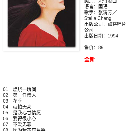
类别：流行歌曲
语言：国语
歌手：张清芳／
Stella Chang
出版公司：点将唱片
公司
出版日期：1994
售价：89
全新
01 燃烧一瞬间
02 第一任情人
03 花季
04 就怕天亮
05 是我心甘情愿
06 爱得很小心
07 不爱无罪
08 因为我不容易哭