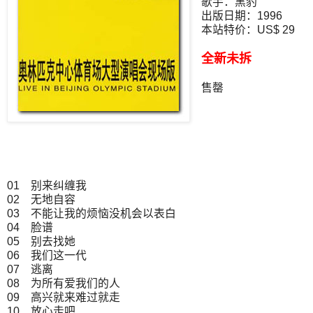
歌手：黑豹
出版日期：1996
本站特价：US$ 29
全新未拆
售罄
01 别来纠缠我
02 无地自容
03 不能让我的烦恼没机会以表白
04 脸谱
05 别去找她
06 我们这一代
07 逃离
08 为所有爱我们的人
09 高兴就来难过就走
10 放心走吧