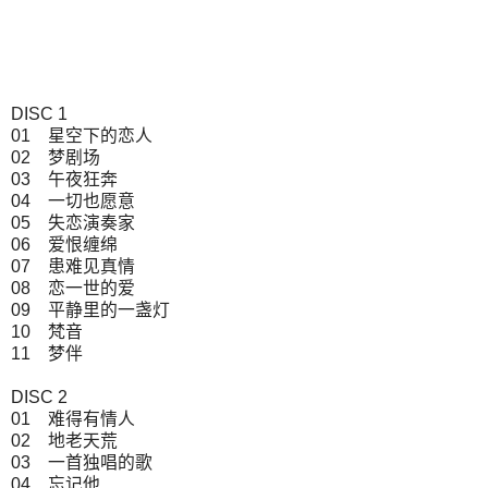
DISC 1
01 星空下的恋人
02 梦剧场
03 午夜狂奔
04 一切也愿意
05 失恋演奏家
06 爱恨缠绵
07 患难见真情
08 恋一世的爱
09 平静里的一盏灯
10 梵音
11 梦伴
DISC 2
01 难得有情人
02 地老天荒
03 一首独唱的歌
04 忘记他