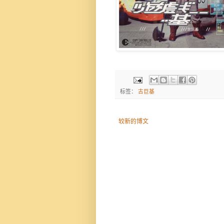
标签：
古巨基
较新的博文