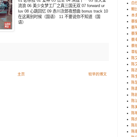
01 必杀技 02 爱神 03 悟空 04 决战十一 05 任天堂
白
流浪 06 美少女梦工厂之真三国无双 07 forward ur
鲍
luv 08 心跳回忆 09 赤川次郎夜想曲 bonus track 10
本多
在这离别时候（国语） 11 不要说你不知道（国
蔡
语）
蔡
蔡
蔡
蔡
草
陈
陈
陈
主页
较早的博文
陈
陈
陈
陈
陈
陈
陈
陈
陈
陈