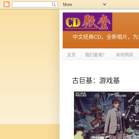
中文经典CD，全新唱片，为
主页
我们是谁？
如何购买
古巨基：游戏基