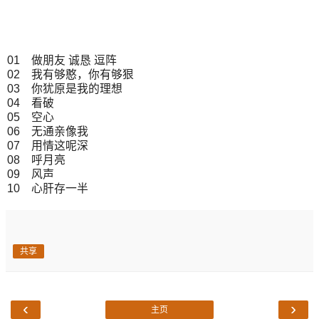
01 做朋友 诚恳 逗阵
02 我有够憨，你有够狠
03 你犹原是我的理想
04 看破
05 空心
06 无通亲像我
07 用情这呢深
08 呼月亮
09 风声
10 心肝存一半
共享
‹
›
主页