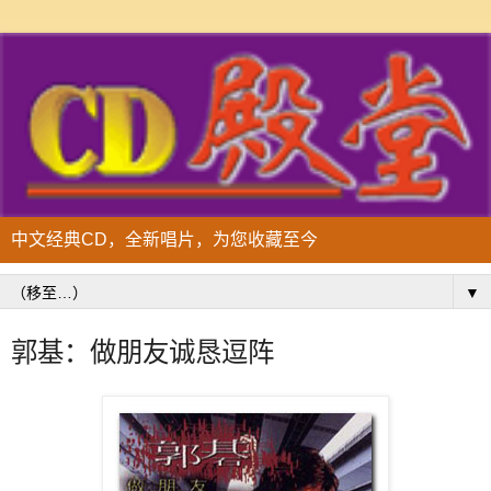
中文经典CD，全新唱片，为您收藏至今
▼
郭基：做朋友诚恳逗阵