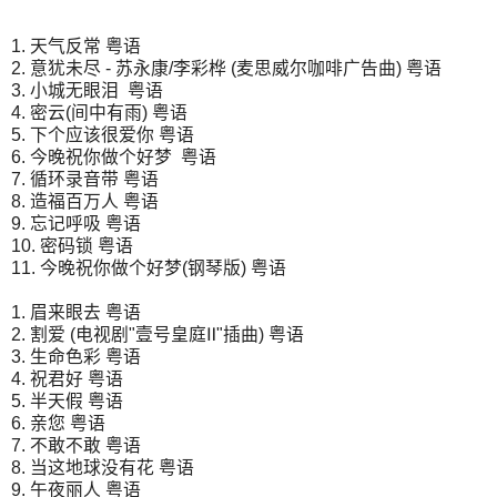
1. 天气反常
粤语
2. 意犹未尽 - 苏永康/李彩桦 (麦思威尔咖啡广告曲)
粤语
3. 小城无眼泪
粤语
4. 密云(间中有雨)
粤语
5. 下个应该很爱你
粤语
6. 今晚祝你做个好梦
粤语
7. 循环录音带
粤语
8. 造福百万人
粤语
9. 忘记呼吸
粤语
10. 密码锁
粤语
11. 今晚祝你做个好梦(钢琴版)
粤语
1. 眉来眼去
粤语
2. 割爱 (电视剧"壹号皇庭Ⅱ"插曲)
粤语
3. 生命色彩
粤语
4. 祝君好
粤语
5. 半天假
粤语
6. 亲您
粤语
7. 不敢不敢
粤语
8. 当这地球没有花
粤语
9. 午夜丽人
粤语