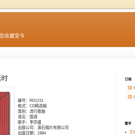
您收藏至今
延时
订阅
编号：RD1231
格式：CD精选辑
类别：流行歌曲
语言：国语
歌手：李宗盛
歌手
出版公司：滚石唱片有限公司
艾
出版日期：1994