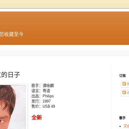
您收藏至今
过的日子
订阅
歌手：谭咏麟
语言：粤语
出品：Philips
发行：1997
售价：US$ 49
全新
歌手
艾