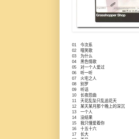
01 今次系
02 嘻笑歌
03 为什么
04 黑色情歌
05 对一个人爱过
06 听一听
07 火宅之人
08 别罗
09 听话
10 长夜怨曲
11 天花乱坠只乱追花天
12 某天某月那个晚上的深沉
13 一个人
14 没结果
15 我只懂爱着你
16 十五十六
17 长大