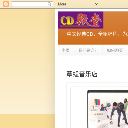
中文经典CD，全新唱片，为
主页
我们是谁？
如何购买
草蜢音乐店