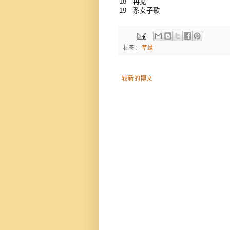
18 再见
19 系女子歌
标签：
草蜢
较新的博文