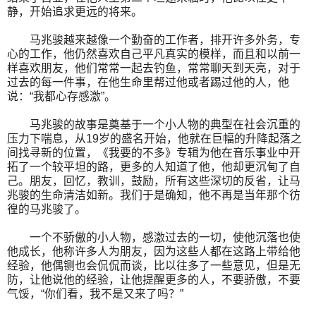
静，开始追求更远的将来。
马兆骏越来越像一个勤奋的工作者，排开许多外务，专
心的工作，他仍然喜欢自己平凡真实的模样，而且和以前一
样喜欢朋友，他们常常一起去钓鱼，常常聊天到天亮，对于
过去的每一件事，在他生命里帮过他或者踢过他的人，他
说：“我都心存感激”。
马兆骏的故事是奠基于一个小人物的典型在社会沉重的
压力下喘息，从19岁的盛名开始，他就在巨幅的升降起落之
间找寻新的位置，《我要的不多》专辑为他在音乐事业中开
拓了一个较平坦的路，更多的人知道了他，他却更沉甸了自
己。朋友，回忆，教训，鼓励，所有这些深切的反省，让马
兆骏的生命清洁如新。我们于是确知，他不再是当年那个彷
徨的马兆骏了。
一个不骄傲的小人物，感激过去的一切，使他沉落也使
他成长，他称许多人为朋友，因为这些人都在这路上带给他
经验，他偶铡也会侃侃而谈，比以往多了一些意见，但是无
防，让他说他的经验，让他提醒更多的人，不要骄傲，不要
气馁，“你们看，我不是又来了吗？”