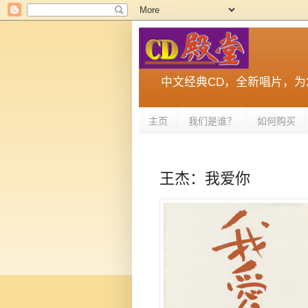
中文经典CD，全新唱片，为
主页
我们是谁？
如何购买
王杰：我爱你