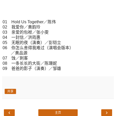
01 Hold Us Together／陈伟
02 我爱你／黄韵玲
03 亲爱的包袱／张小雯
04 一封信／洪筠惠
05 无眠的夜（演奏）／彭铠立
06 你怎么舍得我难过（演唱会版本）
／黄品源
07 蚀／刺客
08 一条长长的大街／陈珊妮
09 爸爸的影子（演奏）／邹雄
共享
‹
›
主页